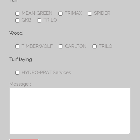
Turf
MEAN GREEN
TRIMAX
SPIDER
GKB
TRILO
Wood
TIMBERWOLF
CARLTON
TRILO
Turf laying
HYDRO-PRAT Services
Message :