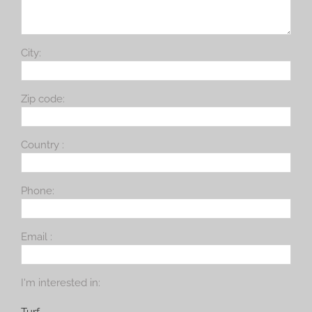
City:
Zip code:
Country :
Phone:
Email :
I'm interested in: