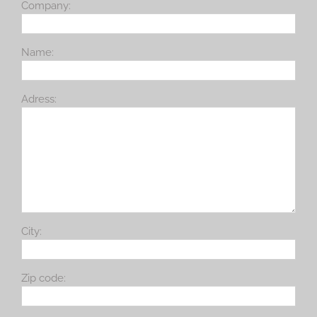
Company:
Name:
Adress:
City:
Zip code: