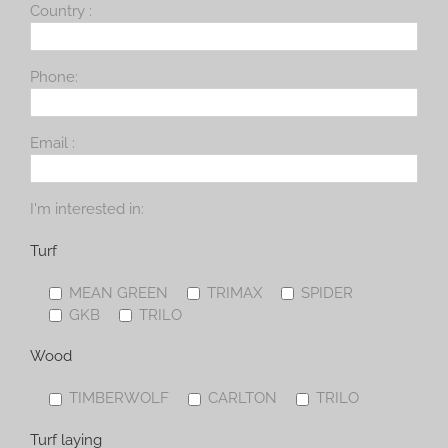
Country :
Phone:
Email :
I'm interested in:
Turf
MEAN GREEN
TRIMAX
SPIDER
GKB
TRILO
Wood
TIMBERWOLF
CARLTON
TRILO
Turf laying