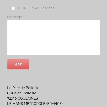
HYDRO-PRAT Services
Message :
Le Parc de Belle Île
8, rue de Belle Île
72190 COULAINES
LE MANS MÉTROPOLE (FRANCE)