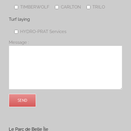
TIMBERWOLF
CARLTON
TRILO
Turf laying
HYDRO-PRAT Services
Message :
Le Parc de Belle Île