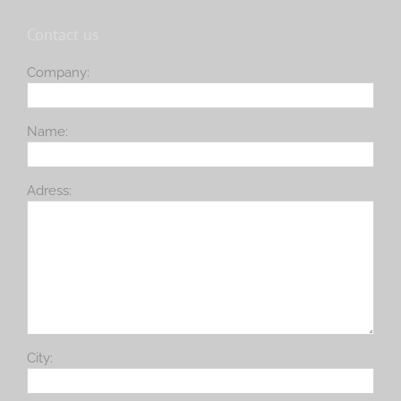
Contact us
Company:
Name:
Adress:
City: