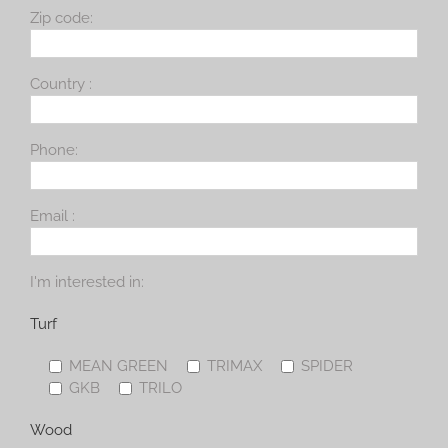
Zip code:
Country :
Phone:
Email :
I'm interested in:
Turf
MEAN GREEN
TRIMAX
SPIDER
GKB
TRILO
Wood