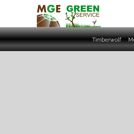
Passer
au
contenu
Timberwolf
M