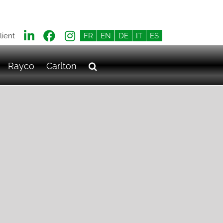
lient
FR
EN
DE
IT
ES
Rayco
Carlton