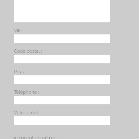
Ville :
Code postal :
Pays :
Téléphone :
Votre email :
je suis intéressé par :