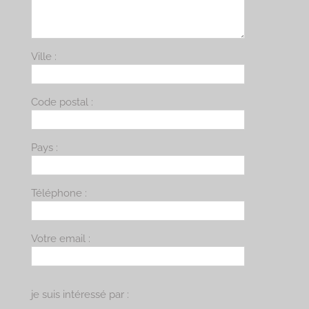
Ville :
Code postal :
Pays :
Téléphone :
Votre email :
je suis intéressé par :