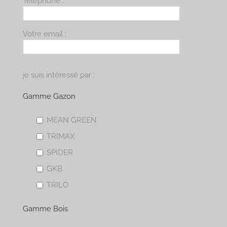
Téléphone :
Votre email :
je suis intéressé par :
Gamme Gazon
MEAN GREEN
TRIMAX
SPIDER
GKB
TRILO
Gamme Bois