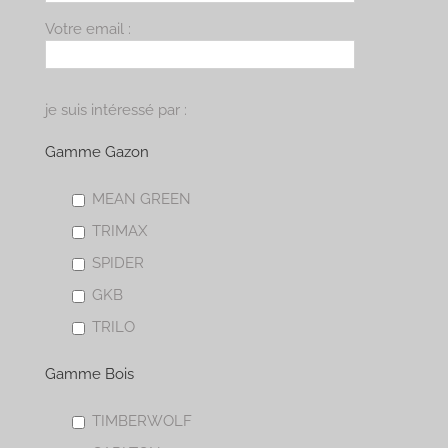
Votre email :
je suis intéressé par :
Gamme Gazon
MEAN GREEN
TRIMAX
SPIDER
GKB
TRILO
Gamme Bois
TIMBERWOLF