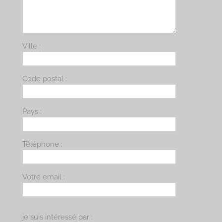
Ville :
Code postal :
Pays :
Téléphone :
Votre email :
je suis intéressé par :