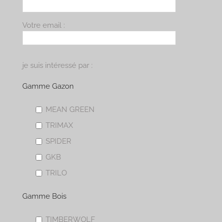
Votre email :
je suis intéressé par :
Gamme Gazon
MEAN GREEN
TRIMAX
SPIDER
GKB
TRILO
Gamme Bois
TIMBERWOLF