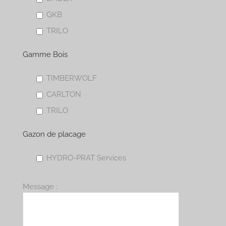
GKB
TRILO
Gamme Bois
TIMBERWOLF
CARLTON
TRILO
Gazon de placage
HYDRO-PRAT Services
Message :